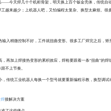
品——今天焊几十个机柜骨架，明天换上百个钣金壳体，传统自
焊工越来越少；上机器人吧，又怕编程太复杂、换型太麻烦。很
：
接热输入稍微控制不好，工件就扭曲变形。很多工厂焊完之后，矫
高，再加上焊接热变形的累积效应，焊枪要跟着一条“扭曲”的焊
本跟不上节奏。
量小，传统工业机器人每换一个型号就要重新编程示教，换型调试
金焊
接解决方案
卡准了这些痛点。