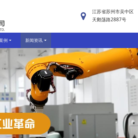
江苏省苏州市吴中区
天鹅荡路2887号
案例
新闻资讯