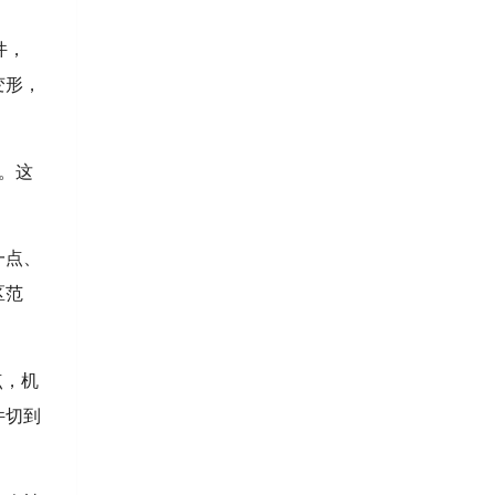
件，
变形，
。这
一点、
区范
点，机
件切到