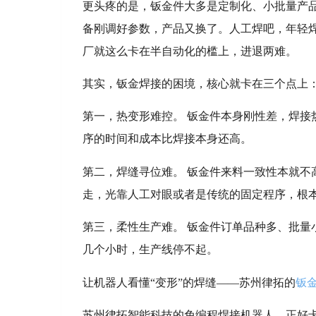
更头疼的是，钣金件大多是定制化、小批量产
备刚调好参数，产品又换了。人工焊吧，年轻
厂就这么卡在半自动化的槛上，进退两难。
其实，钣金焊接的困境，核心就卡在三个点上
第一，热变形难控。 钣金件本身刚性差，焊
序的时间和成本比焊接本身还高。
第二，焊缝寻位难。 钣金件来料一致性本就不
走，光靠人工对眼或者是传统的固定程序，根
第三，柔性生产难。 钣金件订单品种多、批
几个小时，生产线停不起。
让机器人看懂“变形”的焊缝——苏州律拓的
钣
苏州律拓智能科技的免编程焊接机器人，正好