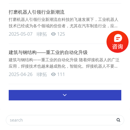
法中易产生的焊接变形、焊缝裂纹等问题。高效自动化，提高
生产效率 通过与机器人集成，激光焊接的效率显著提高。机器
打磨机器人引领行业新潮流
人可以在编程控制下完成多角度、多方位的连续焊接操作，实
打磨机器人引领行业新潮流在科技的飞速发展下，工业机器人
现自动化生产。相比
技术已经成为各个领域的佼佼者，尤其在汽车制造行业，应用
范围更是广泛。今天，苏州律拓智能小编将为您揭秘新一代打
2025-05-07
l律拓
125
磨机器人，它在汽车制造中的应用正在颠覆传统制造工艺，引
领制造业迈向新的时代！打磨机器人的工作原理与优势打磨机
器人，是一种专门用于打磨作业的工业机器人。通过高精度控
建筑与钢结构——重工业的自动化升级
制系统或智能传感器，机器人能够精确模拟人工打磨的动作，
建筑与钢结构——重工业的自动化升级 随着焊接机器人的广泛
实现高效率高质量的自动
应用，焊接技术也越来越成熟化，智能化。焊接机器人不要仅
仅可以用于高精度的3C电子行业、新能源锂电池制造行业，同
2025-04-26
l律拓
111
时也可以用于桥梁、高层建筑钢构焊接行业。桥梁、高层建筑
钢构焊接工作环境相对恶劣，传统人工焊接效率低且质量不稳
定。很多企业开始将工业机器人投入生产当中。以下几种焊接
机器人工作站可以参考： 龙门式焊接机器人：用于大型H型钢
焊接，