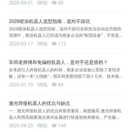
像机嘛，我手把手教它走一遍它学一遍，有啥意思？” 刚开始接
2026-04-01
l律拓
68
触免编程焊接机器人时，有这种想法太正常了。但今天，我们
苏州律拓智能必须为它正个名：现代的免编程，可不是简单
的“录放”，它里面藏着让老师傅都竖大拇指的真“科技”。咱们就
2026喷涂机器人选型指南，选对不踩坑
来掰开揉碎说说，它到底是怎么工作的。首先，它确实需
2026喷涂机器人选型指南，选对不踩坑在制造业自动化升级的
要“教”，但这个
浪潮中，喷涂机器人已经成为很多企业的“刚需设备”，不管是汽
车零部件、家电外壳，还是家具、3C产品，都能看到它的身
2026-03-17
l律拓
113
影。但对于很多第一次接触喷涂机器人的企业来说，面对市场
上五花八门的机型、参数，很容易挑花眼，花了大价钱却买不
到适合自己的设备。今天这篇文章，就用大白话给大家讲清
车间老师傅和免编程机器人，是对手还是搭档？
楚，喷涂机器人该怎么选，小白也能轻松避开选型误区，选到
在考虑引入焊接机器人的时候，很多企业老板心里除了算经济
适配自己生产需求
账，还有一本“人情账”：我车间里那些跟了我十几年、技术最好
的焊工老师傅们怎么办？他们是会强烈抵制，觉得机器要来抢
2026-01-19
l律拓
84
饭碗，还是能坦然接受？这道题如果处理不好，再好的设备也
推行不下去。 根据我们苏州律拓智能在长三角地区大量的落地
经验来看，结论可能和很多人想的不一样：真正上手之后，免
激光焊接机器人的优点与缺点
编程焊接机器人最坚定的支持者和最佳使用者，往往就是这些
一、激光焊接机器人的优点焊接质量高，精度极高 激光焊接机
老师傅。他们之间
器人利用高能量激光束对金属进行快速加热和熔化，产生极小
的焊缝，并大大减少热影响区。这种精确的焊接方式能够实现
2025-08-23
l律拓
144
无接触操作，适用于精密零件的焊接，有效避免了传统焊接方