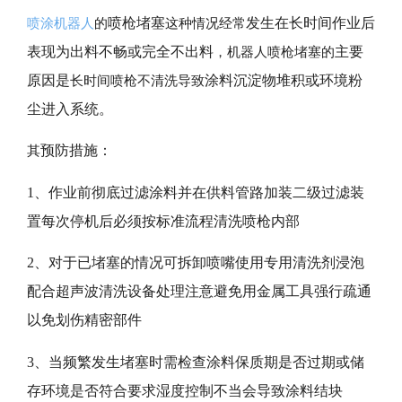
喷枪堵塞
发生在长时间作业后
喷涂机器人
的
这种情况经常
表现为出料不畅或完全不出料
主要
，机器人喷枪堵塞的
原因是
涂料沉淀物堆积或环境粉
长时间喷枪不清洗导致
尘进入系统。
预防措施：
其
1、作业前彻底过滤涂料并在供料管路加装二级过滤装
置每次停机后必须按标准流程清洗喷枪内部
2、对于已堵塞的情况可拆卸喷嘴使用专用清洗剂浸泡
配合超声波清洗设备处理注意避免用金属工具强行疏通
以免划伤精密部件
3、当频繁发生堵塞时需检查涂料保质期是否过期或储
存环境是否符合要求湿度控制不当会导致涂料结块