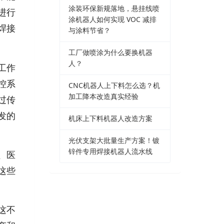
涂装环保新规落地，悬挂线喷
进行
涂机器人如何实现 VOC 减排
焊接
与涂料节省？
工厂做喷涂为什么要换机器
人？
工作
控系
CNC机器人上下料怎么选？机
加工降本改造真实经验
过传
发的
机床上下料机器人改造方案
光伏支架大批量生产方案！镀
锌件专用焊接机器人流水线
、医
这些
这不