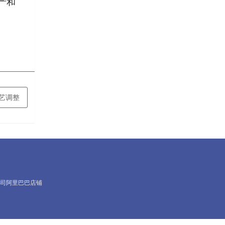
产和
艺调整
司阿里巴巴店铺