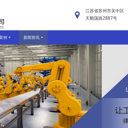
江苏省苏州市吴中区
天鹅荡路2887号
案例
新闻资讯