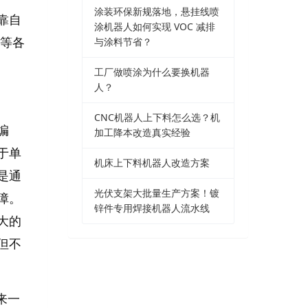
涂装环保新规落地，悬挂线喷
靠自
涂机器人如何实现 VOC 减排
与涂料节省？
等各
工厂做喷涂为什么要换机器
人？
CNC机器人上下料怎么选？机
编
加工降本改造真实经验
于单
机床上下料机器人改造方案
是通
光伏支架大批量生产方案！镀
障。
锌件专用焊接机器人流水线
大的
但不
来一