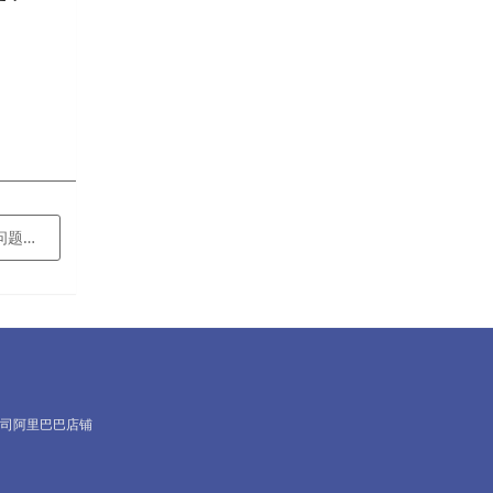
呢？
司阿里巴巴店铺