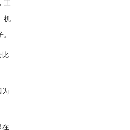
，工
。机
子。
去比
因为
是在