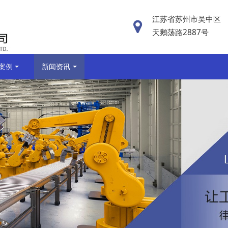
江苏省苏州市吴中区
天鹅荡路2887号
案例
新闻资讯