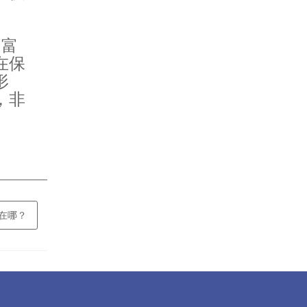
，富
在保
形
，非
差在哪？