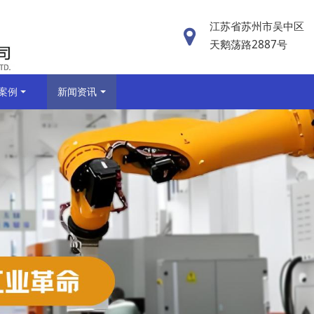
江苏省苏州市吴中区
天鹅荡路2887号
案例
新闻资讯