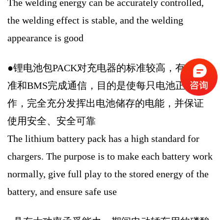
The welding energy can be accurately controlled,
the welding effect is stable, and the welding
appearance is good
●锂电池包PACK对充电器的标准较高，有些标
准和BMS完成通信，目的是使每只电池正常工
作，完全充分发挥出电池储存的电能，并保证
使用安全、安全可靠
The lithium battery pack has a high standard for
chargers. The purpose is to make each battery work
normally, give full play to the stored energy of the
battery, and ensure safe use