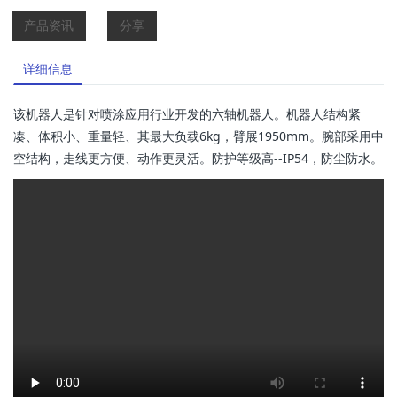
产品资讯
分享
详细信息
该机器人是针对喷涂应用行业开发的六轴机器人。机器人结构紧
凑、体积小、重量轻、其最大负载6kg，臂展1950mm。腕部采用中
空结构，走线更方便、动作更灵活。防护等级高--IP54，防尘防水。