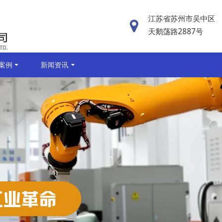
江苏省苏州市吴中区
天鹅荡路2887号
案例
新闻资讯