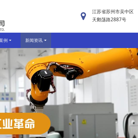
江苏省苏州市吴中区
天鹅荡路2887号
案例
新闻资讯