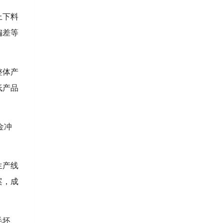
上下料
偏差等
整体产
低产品
金冲
生产线
案，成
毛坯、