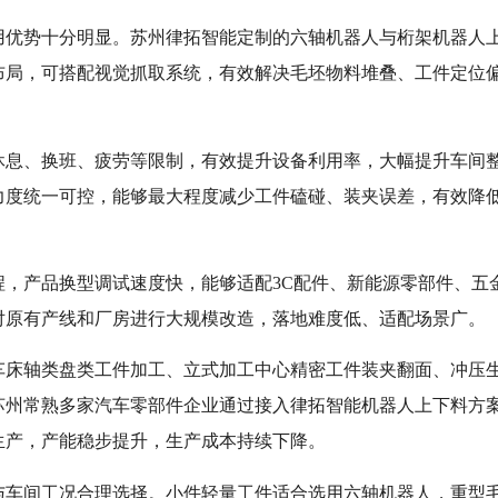
用优势十分明显。苏州律拓智能定制的六轴机器人与桁架机器人
布局，可搭配视觉抓取系统，有效解决毛坯物料堆叠、工件定位
休息、换班、疲劳等限制，有效提升设备利用率，大幅提升车间
力度统一可控，能够最大程度减少工件磕碰、装夹误差，有效降
，产品换型调试速度快，能够适配3C配件、新能源零部件、五
对原有产线和厂房进行大规模改造，落地难度低、适配场景广。
车床轴类盘类工件加工、立式加工中心精密工件装夹翻面、冲压
苏州常熟多家汽车零部件企业通过接入律拓智能机器人上下料方
生产，产能稳步提升，生产成本持续下降。
与车间工况合理选择。小件轻量工件适合选用六轴机器人，重型