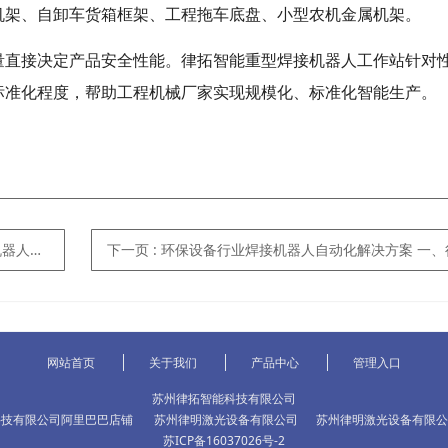
机架、自卸车货箱框架、工程拖车底盘、小型农机金属机架。
量直接决定产品安全性能。律拓智能重型焊接机器人工作站针对
标准化程度，帮助工程机械厂家实现规模化、标准化智能生产。
流水线
下一页
: 环保设备行业焊接机器人自动化解决方案 一、行业背景 随着国内废气处理、污水处理设备环保标准持续收紧，环保设备主流采用 304/316 不锈钢板材制作，风管、不锈钢水箱、除尘机架、滤筒框架工件多为薄板异形件。传统人工氩弧焊极易出现薄板变形、焊缝发黑、漏焊渗水等问题，同时不锈钢焊接岗位招工难、人工成本逐年上涨，大量环保设备加工厂开始落地焊接机器人自动化工作站。律拓智能针
网站首页
关于我们
产品中心
管理入口
苏州律拓智能科技有限公司
科技有限公司阿里巴巴店铺
苏州律明激光设备有限公司
苏州律明激光设备有限公
苏ICP备16037026号-2