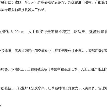
焊缝有些长达数十米，人工焊接存在疲劳漏焊、焊缝强度不达标、产能受
车架专用多轴焊接机器人工作站。
普遍 8–20mm，人工焊接行走速度不稳定，熔深浅、夹渣缺陷
连接缝隙、底盘加强筋内侧空间狭小，焊工侧身作业难度大，底部焊缝焊
时要2 小时以上，工程机械设备订单集中在基建旺季，人工班组产能上
年熟练技工，行业焊工流失率高，旺季临时招工难度大，人员薪资、管理
置