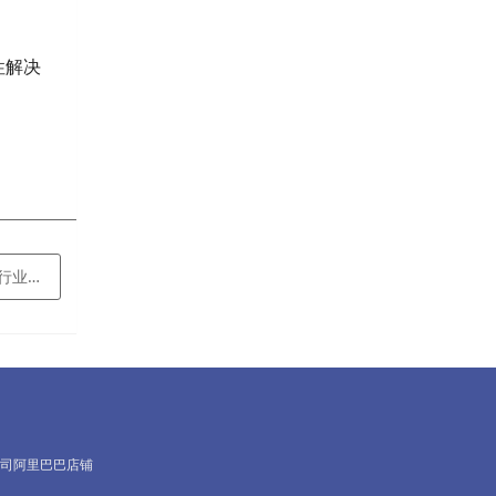
性解决
对环保设备工件特性，定制专用焊接
司阿里巴巴店铺