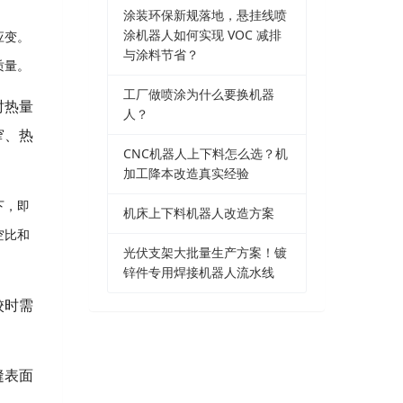
涂装环保新规落地，悬挂线喷
涂机器人如何实现 VOC 减排
应变。
与涂料节省？
质量。
工厂做喷涂为什么要换机器
时热量
人？
窄、热
CNC机器人上下料怎么选？机
加工降本改造真实经验
下，即
机床上下料机器人改造方案
空比和
光伏支架大批量生产方案！镀
锌件专用焊接机器人流水线
校时需
缝表面