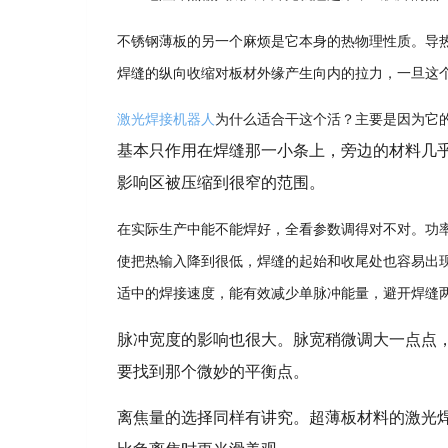
不锈钢薄板的另一个麻烦是它本身的热物理性质。导
焊缝的纵向收缩对板材外缘产生向内的拉力，一旦这
激光焊接机器人
为什么适合干这个活？主要是因为它
基本只作用在焊缝那一小条上，旁边的材料几
影响区被压缩到很窄的范围。
在实际生产中能不能焊好，全看参数调得对不对。功
使把热输入降到很低，焊缝的起始和收尾处也容易出
适中的焊接速度，能有效减少单脉冲能量，避开焊缝
脉冲宽度的影响也很大。脉宽稍微调大一点点
要找到那个微妙的平衡点。
离焦量的选择同样有讲究。超薄板材料的激光