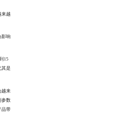
越来越
热影响
15
尤其是
为越来
到参数
产品带