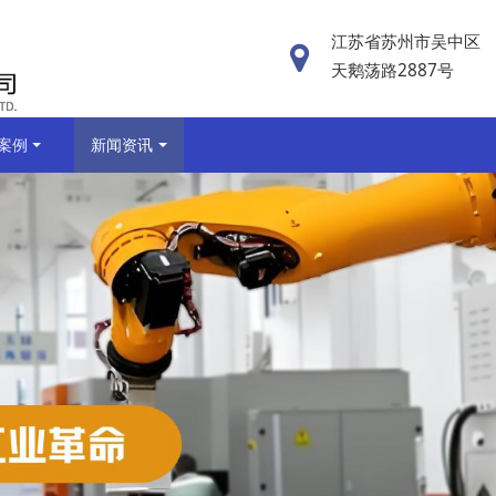
江苏省苏州市吴中区
天鹅荡路2887号
案例
新闻资讯