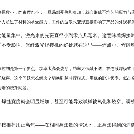
热系数小，约束度也小，一旦局部受热和冷却，就会形成不均匀的应力与
个力超过了材料的承受能力，工件的波浪式变形直接影响了产品的外观和
能量集中。激光束的光斑直径小到零点几毫米。这意味着焊接
的
乎不受影响。光纤激光焊接机的好处就在这里——焊点小、焊缝
率控制是第一个要点。功率太高会烧穿，功率太低融不透。在连续焊模式
现烧穿。这个问题怎么解决？切换到脉冲焊模式。用低的脉冲频率、低占
两端的烧穿问题。
，焊缝宽度就会明显增加，甚至可能导致试样被氧化和烧穿。调
焊接推荐用正离焦——在相同离焦量的情况下，正离焦得到的焊