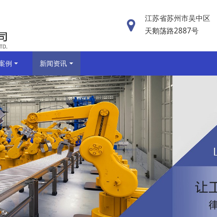
江苏省苏州市吴中区
天鹅荡路2887号
案例
新闻资讯