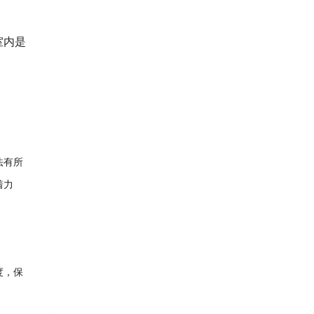
室内是
法有所
着力
度，保