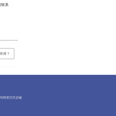
迎联系
老师傅？
司阿里巴巴店铺