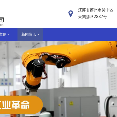
江苏省苏州市吴中区
天鹅荡路2887号
案例
新闻资讯