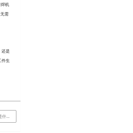
保焊机
人无需
，还是
工件生
么？