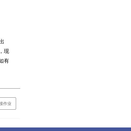
出
，现
如有
焊接作业