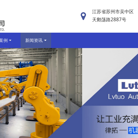
江苏省苏州市吴中区
天鹅荡路2887号
案例
新闻资讯