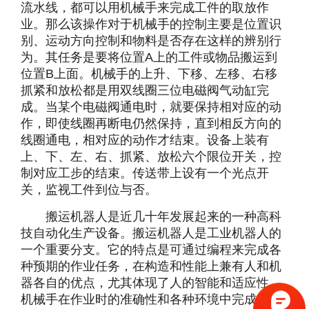
流水线，都可以用机械手来完成工件的取放作
业。那么该操作对于机械手的控制主要是位置识
别、运动方向控制和物料是否存在这样的辨别行
为。其任务是要将位置A上的工件或物品搬运到
位置B上面。机械手的上升、下移、左移、右移
抓紧和放松都是用双线圈三位电磁阀气动缸完
成。当某个电磁阀通电时，就要保持相对应的动
作，即使线圈再断电仍然保持，直到相反方向的
线圈通电，相对应的动作才结束。设备上装有
上、下、左、右、抓紧、放松六个限位开关，控
制对应工步的结束。传送带上设有一个光点开
关，监视工件到位与否。
搬运机器人是近几十年发展起来的一种高科
技自动化生产设备。搬运机器人是工业机器人的
一个重要分支。它的特点是可通过编程来完成各
种预期的作业任务，在构造和性能上兼有人和机
器各自的优点，尤其体现了人的智能和适应性。
机械手在作业时的准确性和各种环境中完成作业