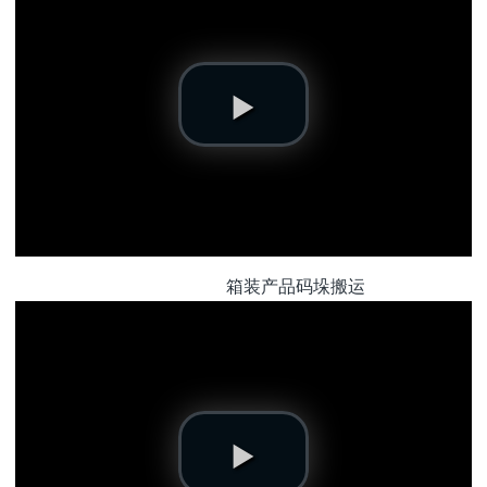
箱装产品码垛搬运