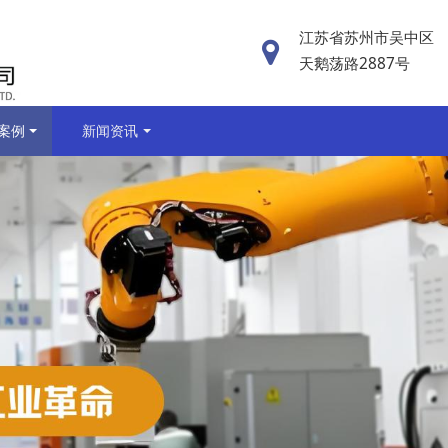
江苏省苏州市吴中区
天鹅荡路2887号
案例
新闻资讯